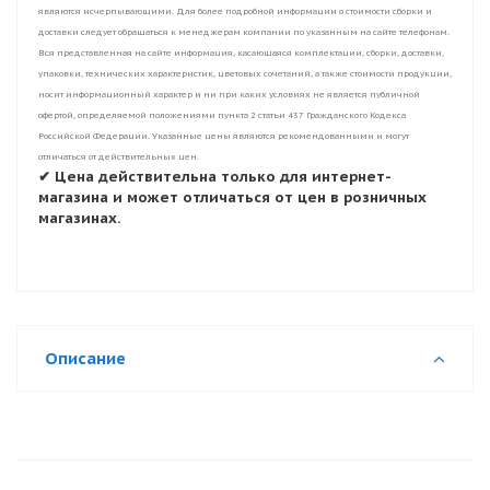
являются исчерпывающими. Для более подробной информации о стоимости сборки и
доставки следует обращаться к менеджерам компании по указанным на сайте телефонам.
Вся представленная на сайте информация, касающаяся комплектации, сборки, доставки,
упаковки, технических характеристик, цветовых сочетаний, а также стоимости продукции,
носит информационный характер и ни при каких условиях не является публичной
офертой, определяемой положениями пункта 2 статьи 437 Гражданского Кодекса
Российской Федерации. Указанные цены являются рекомендованными и могут
отличаться от действительных цен.
✔ Цена действительна только для интернет-
магазина и может отличаться от цен в розничных
магазинах.
Описание