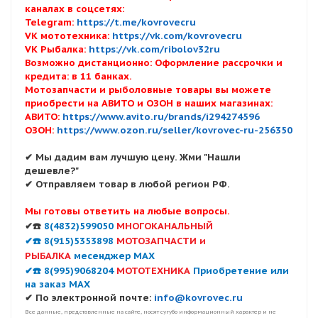
каналах в соцсетях:
Telegram:
https://t.me/kovrovecru
VK мототехника:
https://vk.com/kovrovecru
VK Рыбалка:
https://vk.com/ribolov32ru
Возможно дистанционно: Оформление рассрочки и
кредита: в 11 банках.
Мотозапчасти и рыболовные товары вы можете
приобрести на АВИТО и ОЗОН в наших магазинах:
АВИТО:
https://www.avito.ru/brands/i294274596
ОЗОН:
https://www.ozon.ru/seller/kovrovec-ru-256350
✔ Мы дадим вам лучшую цену. Жми "Нашли
дешевле?"
✔ Отправляем товар в любой регион РФ.
Мы готовы ответить на любые вопросы.
✔☎️
8(4832)599050
МНОГОКАНАЛЬНЫЙ
✔☎️ 8(915)5353898
МОТОЗАПЧАСТИ и
РЫБАЛКА
месенджер MAX
✔☎️ 8(995)9068204
МОТОТЕХНИКА
Приобретение или
на заказ MAX
✔ По электронной почте:
info@kovrovec.ru
Все данные, представленные на сайте, носят сугубо информационный характер и не