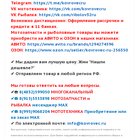
Telegram:
https://t.me/kovrovecru
VK мототехника:
https://vk.com/kovrovecru
VK Рыбалка:
https://vk.com/ribolov32ru
Возможно дистанционно: Оформление рассрочки и
кредита: в 11 банках.
Мотозапчасти и рыболовные товары вы можете
приобрести на АВИТО и ОЗОН в наших магазинах:
АВИТО:
https://www.avito.ru/brands/i294274596
ОЗОН:
https://www.ozon.ru/seller/kovrovec-ru-256350
✔ Мы дадим вам лучшую цену. Жми "Нашли
дешевле?"
✔ Отправляем товар в любой регион РФ.
Мы готовы ответить на любые вопросы.
✔☎️
8(4832)599050
МНОГОКАНАЛЬНЫЙ
✔☎️ 8(915)5353898
МОТОЗАПЧАСТИ и
РЫБАЛКА
месенджер MAX
✔☎️ 8(995)9068204
МОТОТЕХНИКА
Приобретение или
на заказ MAX
✔ По электронной почте:
info@kovrovec.ru
Все данные, представленные на сайте, носят сугубо информационный характер и не
являются исчерпывающими. Для более подробной информации о стоимости сборки и