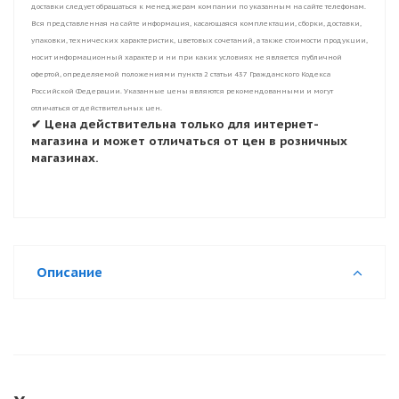
доставки следует обращаться к менеджерам компании по указанным на сайте телефонам.
Вся представленная на сайте информация, касающаяся комплектации, сборки, доставки,
упаковки, технических характеристик, цветовых сочетаний, а также стоимости продукции,
носит информационный характер и ни при каких условиях не является публичной
офертой, определяемой положениями пункта 2 статьи 437 Гражданского Кодекса
Российской Федерации. Указанные цены являются рекомендованными и могут
отличаться от действительных цен.
✔ Цена действительна только для интернет-
магазина и может отличаться от цен в розничных
магазинах.
Описание