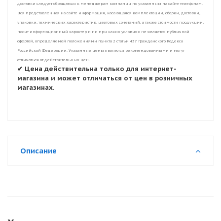
доставки следует обращаться к менеджерам компании по указанным на сайте телефонам.
Вся представленная на сайте информация, касающаяся комплектации, сборки, доставки,
упаковки, технических характеристик, цветовых сочетаний, а также стоимости продукции,
носит информационный характер и ни при каких условиях не является публичной
офертой, определяемой положениями пункта 2 статьи 437 Гражданского Кодекса
Российской Федерации. Указанные цены являются рекомендованными и могут
отличаться от действительных цен.
✔ Цена действительна только для интернет-
магазина и может отличаться от цен в розничных
магазинах.
Описание