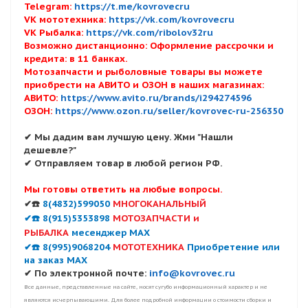
Telegram:
https://t.me/kovrovecru
VK мототехника:
https://vk.com/kovrovecru
VK Рыбалка:
https://vk.com/ribolov32ru
Возможно дистанционно: Оформление рассрочки и
кредита: в 11 банках.
Мотозапчасти и рыболовные товары вы можете
приобрести на АВИТО и ОЗОН в наших магазинах:
АВИТО:
https://www.avito.ru/brands/i294274596
ОЗОН:
https://www.ozon.ru/seller/kovrovec-ru-256350
✔ Мы дадим вам лучшую цену. Жми "Нашли
дешевле?"
✔ Отправляем товар в любой регион РФ.
Мы готовы ответить на любые вопросы.
✔☎️
8(4832)599050
МНОГОКАНАЛЬНЫЙ
✔☎️ 8(915)5353898
МОТОЗАПЧАСТИ и
РЫБАЛКА
месенджер MAX
✔☎️ 8(995)9068204
МОТОТЕХНИКА
Приобретение или
на заказ MAX
✔ По электронной почте:
info@kovrovec.ru
Все данные, представленные на сайте, носят сугубо информационный характер и не
являются исчерпывающими. Для более подробной информации о стоимости сборки и