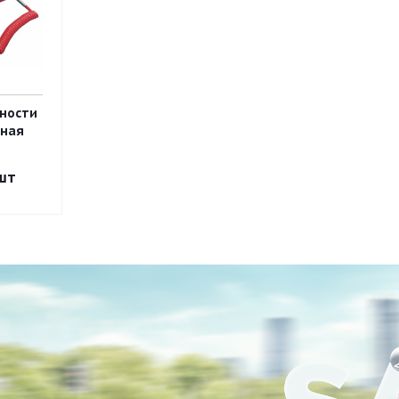
ности
ьная
шт