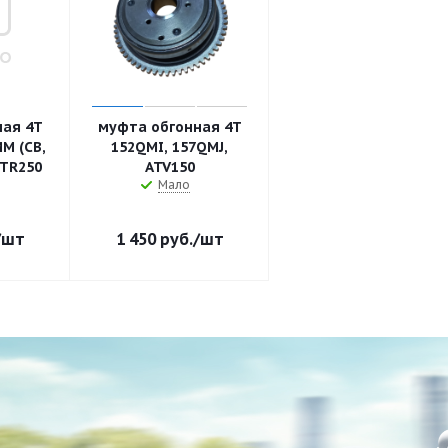
ная 4Т
муфта обгонная 4T
M (CB,
152QMI, 157QMJ,
TTR250
ATV150
Мало
/шт
1 450
руб.
/шт