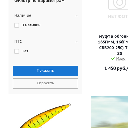
Фильтр по параметрам
Наличие
В наличии
муфта обгон
ПТС
165FMM, 166FM
CBB200-250) 
Нет
ZS
Мало
1 450
руб.
Сбросить