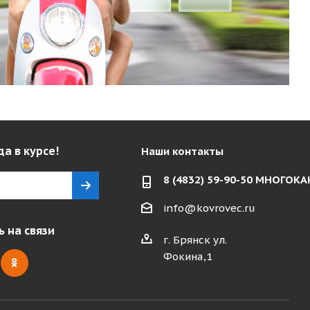
да в курсе!
Наши контакты
8 (4832) 59-90-50 МНОГО
info@kovrovec.ru
 на связи
г. Брянск ул.
Фокина,1