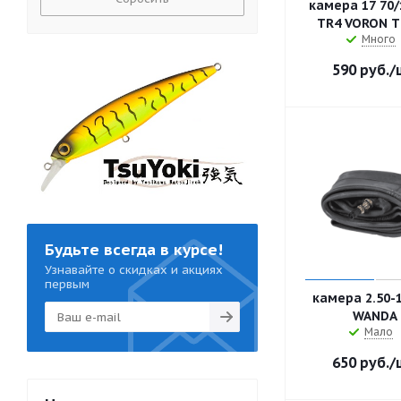
камера 17 70/
TR4 VORON 
Много
590
руб.
/
Будьте всегда в курсе!
Узнавайте о скидках и акциях
первым
камера 2.50-
WANDA
Мало
650
руб.
/