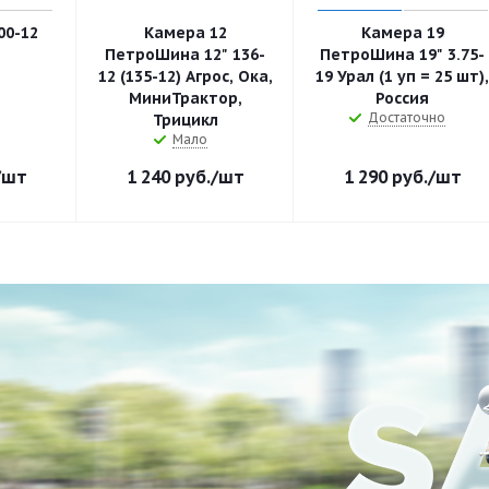
00-12
Камера 12
Камера 19
ПетроШина 12" 136-
ПетроШина 19" 3.75-
12 (135-12) Агрос, Ока,
19 Урал (1 уп = 25 шт)
МиниТрактор,
Россия
Достаточно
Трицикл
Мало
/шт
1 240
руб.
/шт
1 290
руб.
/шт