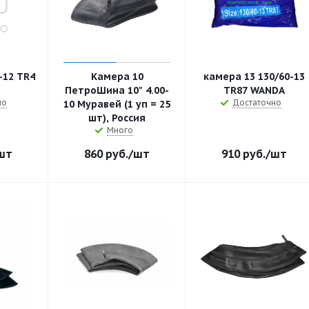
-12 TR4
Камера 10
камера 13 130/60-13
ПетроШина 10" 4.00-
TR87 WANDA
но
Достаточно
10 Муравей (1 уп = 25
шт), Россия
Много
шт
860
руб.
/шт
910
руб.
/шт