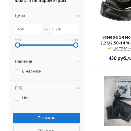
Фильтр по параметрам
Цена
Камера 14 мо
450
1 290
2,25/2,50-14 Y
Достаточ
450
руб.
/
Наличие
В наличии
ПТС
Нет
Сбросить