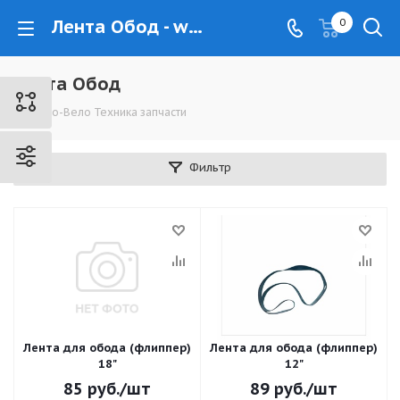
Лента Обод - www.kovrovec.ru
0
Лента Обод
Мото-Вело Техника запчасти
Фильтр
Лента для обода (флиппер)
Лента для обода (флиппер)
18"
12"
85
руб.
/шт
89
руб.
/шт