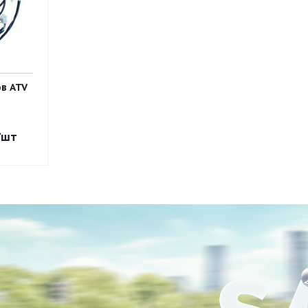
в ATV
/шт