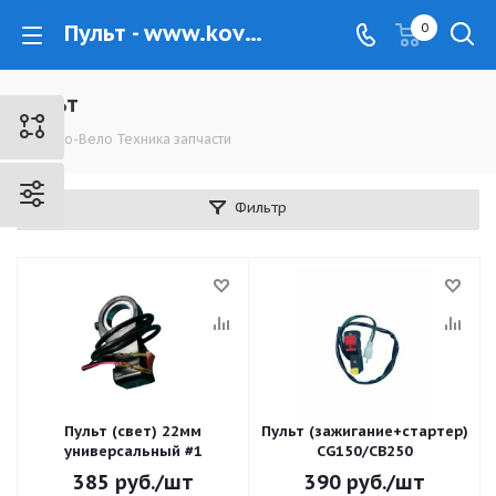
Пульт - www.kovrovec.ru
0
Пульт
Мото-Вело Техника запчасти
Фильтр
Пульт (свет) 22мм
Пульт (зажигание+стартер)
универсальный #1
CG150/CB250
385
руб.
/шт
390
руб.
/шт